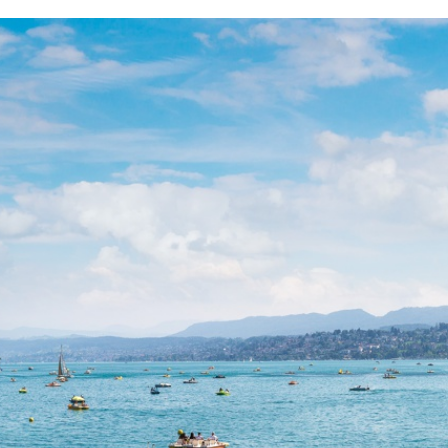
ewähr hinsichtlich der inhaltlichen Richtigkeit, Genauigkeit,
n.
utor wegen Schäden materieller oder immaterieller Art, w
 veröffentlichten Informationen, durch Missbrauch der Ve
en ausgeschlossen. Alle Angebote sind unverbindlich. Der A
gesamte Angebot ohne gesonderte Ankündigung zu verändern, 
ndgültig einzustellen.
n Dritter liegen ausserhalb unseres Verantwortungsbereichs
 Der Zugriff und die Nutzung solcher Webseiten erfolgen auf
en Rechte an Inhalten, Bildern, Fotos oder anderen Dat
 oder den speziell genannten Rechtsinhabern. Für die Reprodu
eberrechtsträger im Voraus einzuholen.