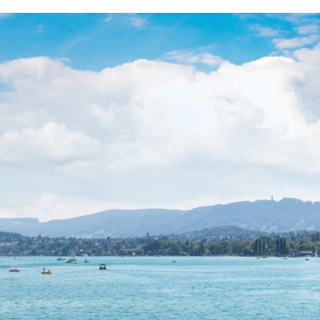
 Aktualität, Zuverlässigkeit und
elche aus dem Zugriff oder der
rbindung oder durch technische
utor behält es sich ausdrücklich
zu ergänzen, zu löschen oder die
. Es wird jegliche Verantwortung
 eigene Gefahr der Nutzerin oder
eien auf der Website gehören
ktion jeglicher Elemente ist die