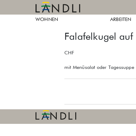
Skip
to
Ländli
Ländli
content
WOHNEN
ARBEITEN
Züri
Züri
Falafelkugel auf
CHF
mit Menüsalat oder Tagessuppe