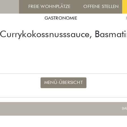
FREIE WOHNPLÄTZE
OFFENE STELLEN
GASTRONOMIE
 Currykokossnusssauce, Basmatir
MENÜ-ÜBERSICHT
IM