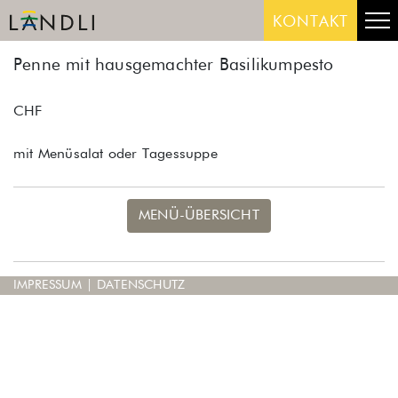
Skip
Me
KONTAKT
to
content
Penne mit hausgemachter Basilikumpesto
CHF
mit Menüsalat oder Tagessuppe
MENÜ-ÜBERSICHT
IMPRESSUM
|
DATENSCHUTZ