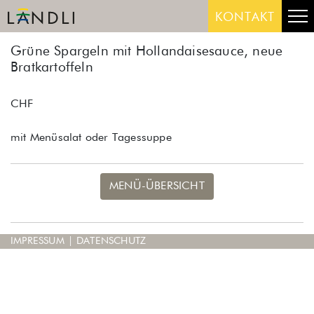
Skip
Me
KONTAKT
to
content
Grüne Spargeln mit Hollandaisesauce, neue
Bratkartoffeln
CHF
mit Menüsalat oder Tagessuppe
MENÜ-ÜBERSICHT
IMPRESSUM
|
DATENSCHUTZ