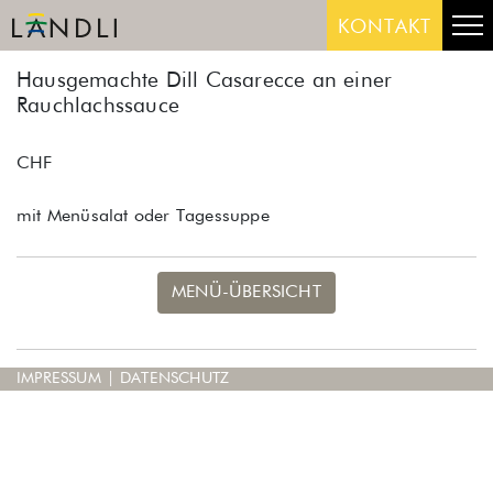
Skip
Me
KONTAKT
to
content
Hausgemachte Dill Casarecce an einer
Rauchlachssauce
CHF
mit Menüsalat oder Tagessuppe
MENÜ-ÜBERSICHT
IMPRESSUM
|
DATENSCHUTZ