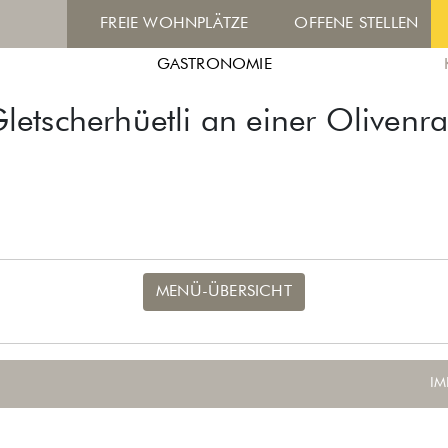
FREIE WOHNPLÄTZE
OFFENE STELLEN
GASTRONOMIE
etscherhüetli an einer Oliven
MENÜ-ÜBERSICHT
IM