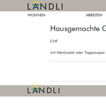
Skip
to
Ländli
Ländli
content
WOHNEN
ARBEITEN
Züri
Züri
Hausgemachte Gl
CHF
mit Menüsalat oder Tagessuppe