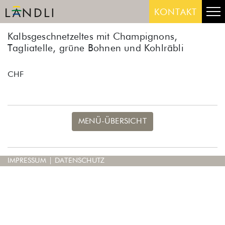
Skip
Me
KONTAKT
to
content
Kalbsgeschnetzeltes mit Champignons,
Tagliatelle, grüne Bohnen und Kohlräbli
CHF
MENÜ-ÜBERSICHT
IMPRESSUM
|
DATENSCHUTZ