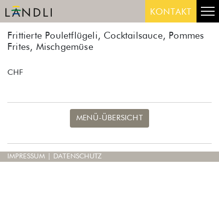
Skip
Me
KONTAKT
to
content
Frittierte Pouletflügeli, Cocktailsauce, Pommes
Frites, Mischgemüse
CHF
MENÜ-ÜBERSICHT
IMPRESSUM
|
DATENSCHUTZ