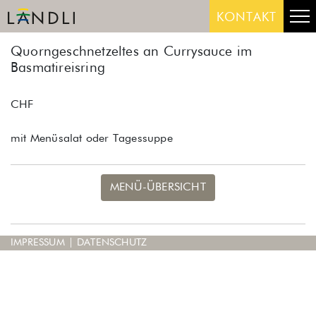
Skip
Me
KONTAKT
to
content
Quorngeschnetzeltes an Currysauce im
Basmatireisring
CHF
mit Menüsalat oder Tagessuppe
MENÜ-ÜBERSICHT
IMPRESSUM
|
DATENSCHUTZ