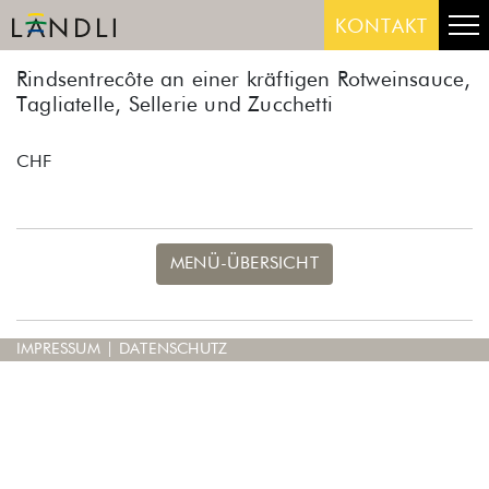
Skip
Me
KONTAKT
to
content
Rindsentrecôte an einer kräftigen Rotweinsauce,
Tagliatelle, Sellerie und Zucchetti
CHF
MENÜ-ÜBERSICHT
IMPRESSUM
|
DATENSCHUTZ