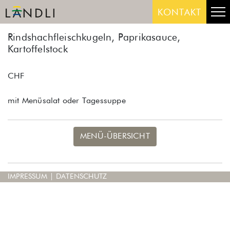
Skip
Me
KONTAKT
to
content
Rindshachfleischkugeln, Paprikasauce,
Kartoffelstock
CHF
mit Menüsalat oder Tagessuppe
MENÜ-ÜBERSICHT
IMPRESSUM
|
DATENSCHUTZ