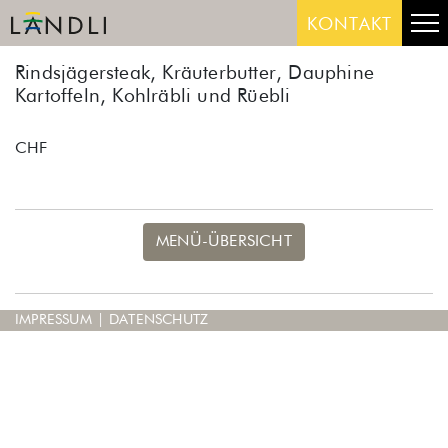
Skip
Me
KONTAKT
to
content
Rindsjägersteak, Kräuterbutter, Dauphine
Kartoffeln, Kohlräbli und Rüebli
CHF
MENÜ-ÜBERSICHT
IMPRESSUM
|
DATENSCHUTZ