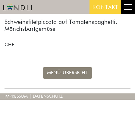
Skip
Me
KONTAKT
to
content
Schweinsfiletpiccata auf Tomatenspaghetti,
Mönchsbartgemüse
CHF
MENÜ-ÜBERSICHT
IMPRESSUM
|
DATENSCHUTZ