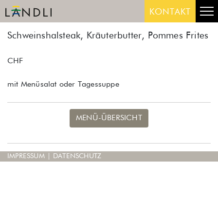
Skip
Me
KONTAKT
to
content
Schweinshalsteak, Kräuterbutter, Pommes Frites
CHF
mit Menüsalat oder Tagessuppe
MENÜ-ÜBERSICHT
IMPRESSUM
|
DATENSCHUTZ