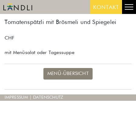
Skip
Me
KONTAKT
to
content
Tomatenspätzli mit Brösmeli und Spiegelei
CHF
mit Menüsalat oder Tagessuppe
MENÜ-ÜBERSICHT
IMPRESSUM
|
DATENSCHUTZ