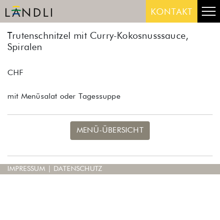
Skip
Me
KONTAKT
to
content
Trutenschnitzel mit Curry-Kokosnusssauce,
Spiralen
CHF
mit Menüsalat oder Tagessuppe
MENÜ-ÜBERSICHT
IMPRESSUM
|
DATENSCHUTZ