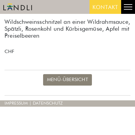
Skip
Me
KONTAKT
to
content
Wildschweinsschnitzel an einer Wildrahmsauce,
Spätzli, Rosenkohl und Kürbisgemüse, Apfel mit
Preiselbeeren
CHF
MENÜ-ÜBERSICHT
IMPRESSUM
|
DATENSCHUTZ