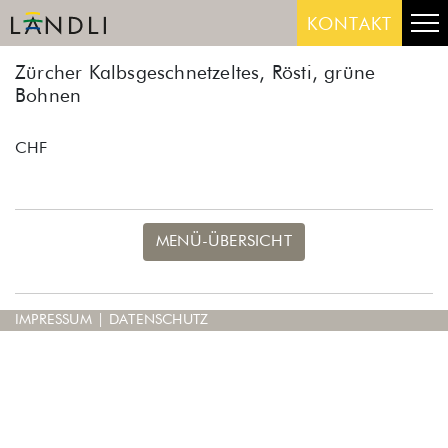
Skip
Me
KONTAKT
to
content
Zürcher Kalbsgeschnetzeltes, Rösti, grüne
Bohnen
CHF
MENÜ-ÜBERSICHT
IMPRESSUM
|
DATENSCHUTZ