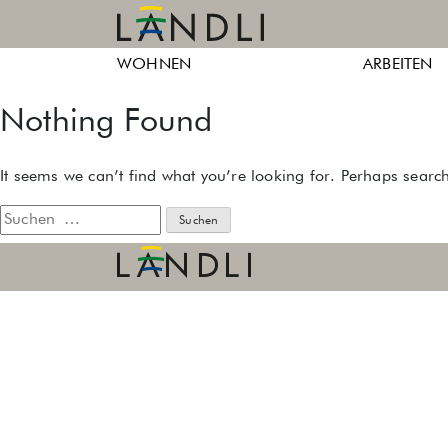
Skip
to
Ländli
Ländli
content
WOHNEN
ARBEITEN
Züri
Züri
Nothing Found
It seems we can’t find what you’re looking for. Perhaps searc
Suche
nach: