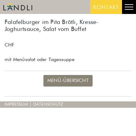
Skip
Me
KONTAKT
to
content
Falafelburger im Pita Brötli, Kresse-
Joghurtsauce, Salat vom Buffet
CHF
mit Menüsalat oder Tagessuppe
MENÜ-ÜBERSICHT
IMPRESSUM
|
DATENSCHUTZ