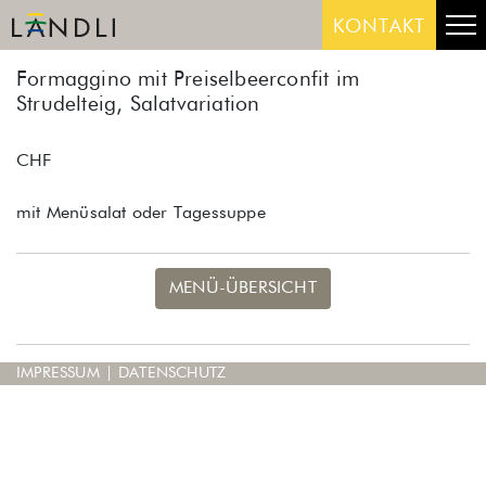
Skip
Me
KONTAKT
to
content
Formaggino mit Preiselbeerconfit im
Strudelteig, Salatvariation
CHF
mit Menüsalat oder Tagessuppe
MENÜ-ÜBERSICHT
IMPRESSUM
|
DATENSCHUTZ