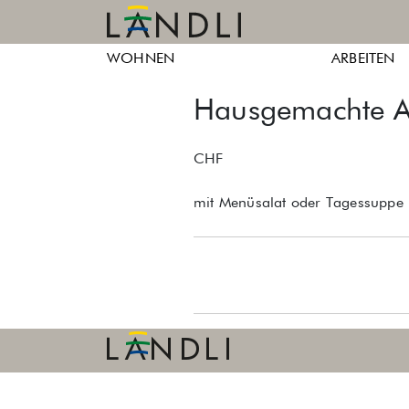
Skip
to
Ländli
Ländli
content
WOHNEN
ARBEITEN
Züri
Züri
Hausgemachte Ar
CHF
mit Menüsalat oder Tagessuppe