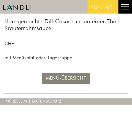
Skip
Me
KONTAKT
to
content
Hausgemachte Dill Casarecce an einer Thon-
Kräuterrahmsauce
CHF
mit Menüsalat oder Tagessuppe
MENÜ-ÜBERSICHT
IMPRESSUM
|
DATENSCHUTZ