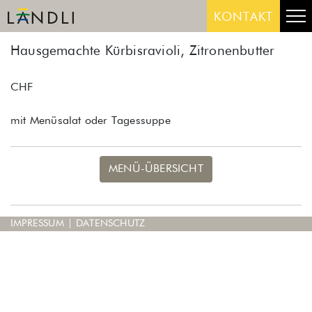
Skip
Me
KONTAKT
to
content
Hausgemachte Kürbisravioli, Zitronenbutter
CHF
mit Menüsalat oder Tagessuppe
MENÜ-ÜBERSICHT
IMPRESSUM
|
DATENSCHUTZ