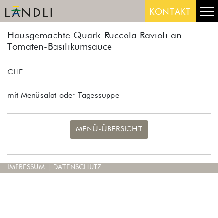
Skip
Me
KONTAKT
to
content
Hausgemachte Quark-Ruccola Ravioli an
Tomaten-Basilikumsauce
CHF
mit Menüsalat oder Tagessuppe
MENÜ-ÜBERSICHT
IMPRESSUM
|
DATENSCHUTZ