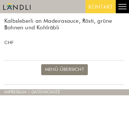
Skip
Me
KONTAKT
to
content
Kalbsleberli an Madeirasauce, Rösti, grüne
Bohnen und Kohlräbli
CHF
MENÜ-ÜBERSICHT
IMPRESSUM
|
DATENSCHUTZ