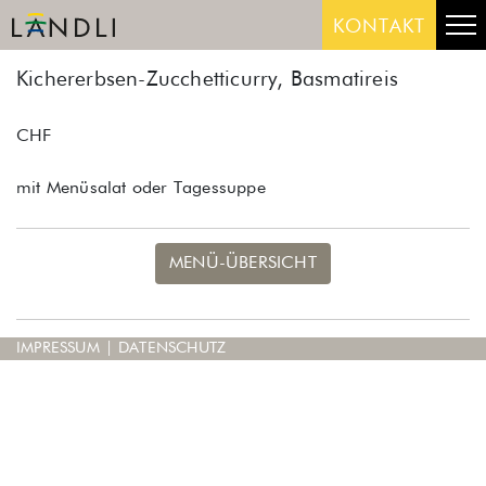
Skip
Me
KONTAKT
to
content
Kichererbsen-Zucchetticurry, Basmatireis
CHF
mit Menüsalat oder Tagessuppe
MENÜ-ÜBERSICHT
IMPRESSUM
|
DATENSCHUTZ