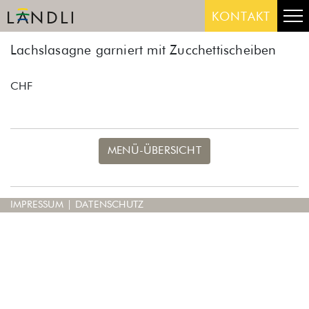
Skip
Me
KONTAKT
to
content
Lachslasagne garniert mit Zucchettischeiben
CHF
MENÜ-ÜBERSICHT
IMPRESSUM
|
DATENSCHUTZ