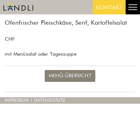
Skip
Me
KONTAKT
to
content
Ofenfrischer Fleischkäse, Senf, Kartoffelsalat
CHF
mit Menüsalat oder Tagessuppe
MENÜ-ÜBERSICHT
IMPRESSUM
|
DATENSCHUTZ