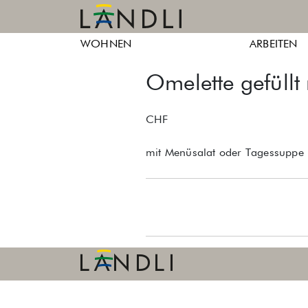
Skip
to
Ländli
Ländli
content
WOHNEN
ARBEITEN
Züri
Züri
Omelette gefüllt
CHF
mit Menüsalat oder Tagessuppe