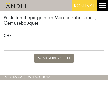
Skip
Me
KONTAKT
to
content
Pastetli mit Spargeln an Morchelrahmsauce,
Gemüsebouquet
CHF
MENÜ-ÜBERSICHT
IMPRESSUM
|
DATENSCHUTZ