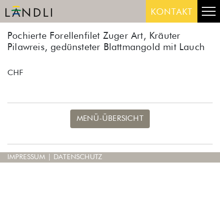
Skip
Me
KONTAKT
to
content
Pochierte Forellenfilet Zuger Art, Kräuter
Pilawreis, gedünsteter Blattmangold mit Lauch
CHF
MENÜ-ÜBERSICHT
IMPRESSUM
|
DATENSCHUTZ