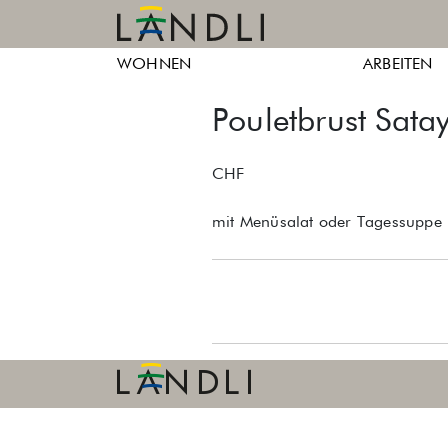
Skip
to
Ländli
Ländli
content
WOHNEN
ARBEITEN
Züri
Züri
Pouletbrust Sata
CHF
mit Menüsalat oder Tagessuppe