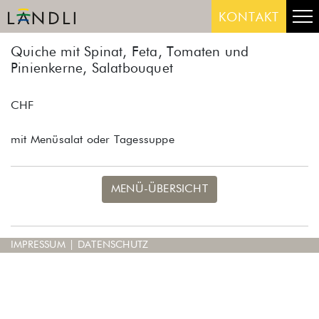
Skip
Me
KONTAKT
to
content
Quiche mit Spinat, Feta, Tomaten und
Pinienkerne, Salatbouquet
CHF
mit Menüsalat oder Tagessuppe
MENÜ-ÜBERSICHT
IMPRESSUM
|
DATENSCHUTZ