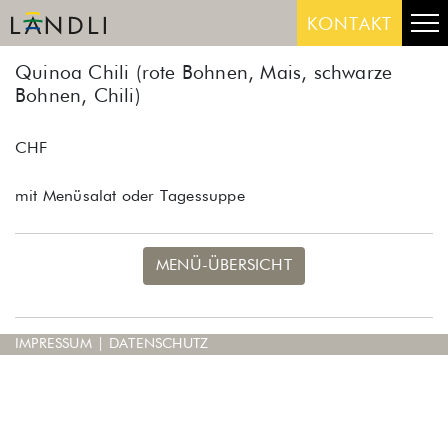
Skip
Me
KONTAKT
to
content
Quinoa Chili (rote Bohnen, Mais, schwarze
Bohnen, Chili)
CHF
mit Menüsalat oder Tagessuppe
MENÜ-ÜBERSICHT
IMPRESSUM
|
DATENSCHUTZ