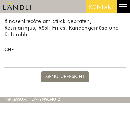
Skip
Me
KONTAKT
to
content
Rindsentrecôte am Stück gebraten,
Rosmarinjus, Rösti Frites, Randengemüse und
Kohlräbli
CHF
MENÜ-ÜBERSICHT
IMPRESSUM
|
DATENSCHUTZ