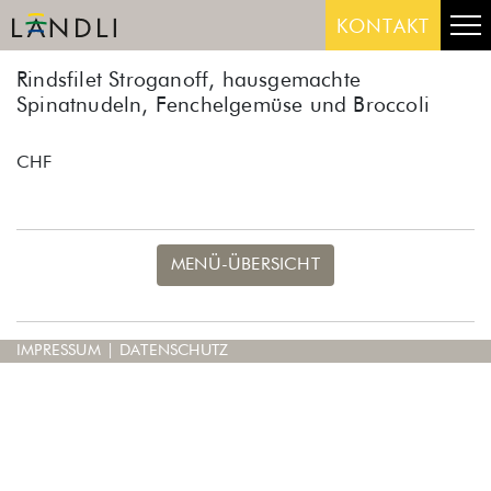
Skip
Me
KONTAKT
to
content
Rindsfilet Stroganoff, hausgemachte
Spinatnudeln, Fenchelgemüse und Broccoli
CHF
MENÜ-ÜBERSICHT
IMPRESSUM
|
DATENSCHUTZ