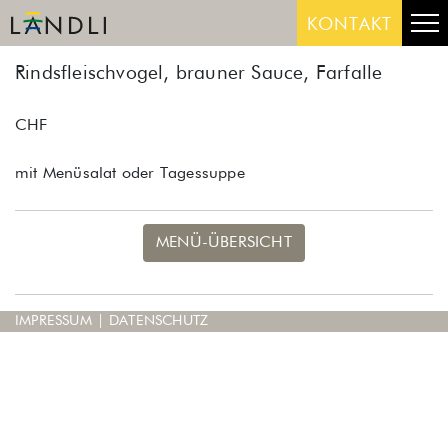
Skip
Me
KONTAKT
to
content
Rindsfleischvogel, brauner Sauce, Farfalle
CHF
mit Menüsalat oder Tagessuppe
MENÜ-ÜBERSICHT
IMPRESSUM
|
DATENSCHUTZ