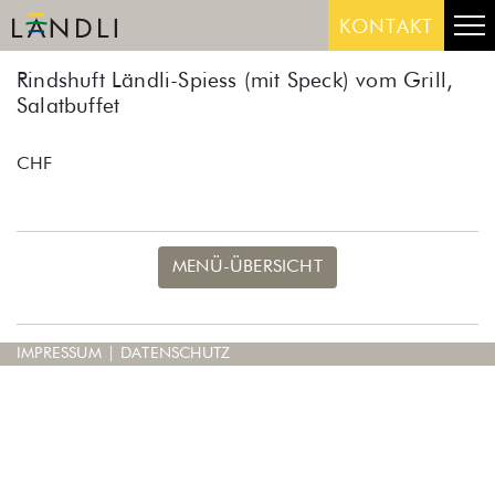
Skip
Me
KONTAKT
to
content
Rindshuft Ländli-Spiess (mit Speck) vom Grill,
Salatbuffet
CHF
MENÜ-ÜBERSICHT
IMPRESSUM
|
DATENSCHUTZ