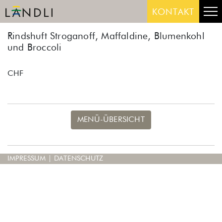
Skip
Me
KONTAKT
to
content
Rindshuft Stroganoff, Maffaldine, Blumenkohl
und Broccoli
CHF
MENÜ-ÜBERSICHT
IMPRESSUM
|
DATENSCHUTZ