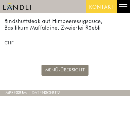
Skip
Me
KONTAKT
to
content
Rindshuftsteak auf Himbeeressigsauce,
Basilikum Maffaldine, Zweierlei Rüebli
CHF
MENÜ-ÜBERSICHT
IMPRESSUM
|
DATENSCHUTZ