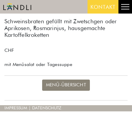
Skip
Me
KONTAKT
to
content
Schweinsbraten gefüllt mit Zwetschgen oder
Aprikosen, Rosmarinjus, hausgemachte
Kartoffelkroketten
CHF
mit Menüsalat oder Tagessuppe
MENÜ-ÜBERSICHT
IMPRESSUM
|
DATENSCHUTZ