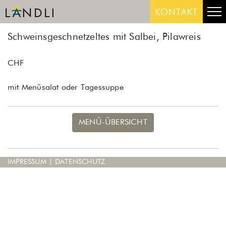
Skip
Me
KONTAKT
to
content
Schweinsgeschnetzeltes mit Salbei, Pilawreis
CHF
mit Menüsalat oder Tagessuppe
MENÜ-ÜBERSICHT
IMPRESSUM
|
DATENSCHUTZ