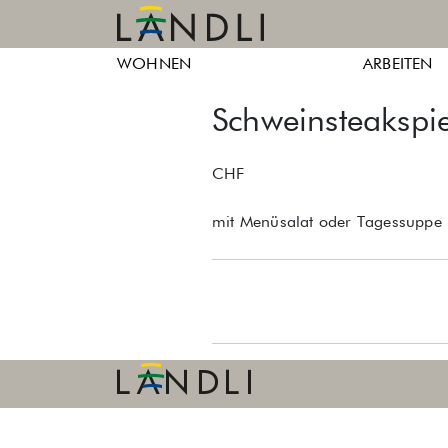
Skip
to
Ländli
Ländli
content
WOHNEN
ARBEITEN
Züri
Züri
Schweinsteakspie
CHF
mit Menüsalat oder Tagessuppe