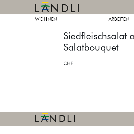
Skip
to
Ländli
Ländli
content
WOHNEN
ARBEITEN
Züri
Züri
Siedfleischsalat
Salatbouquet
CHF