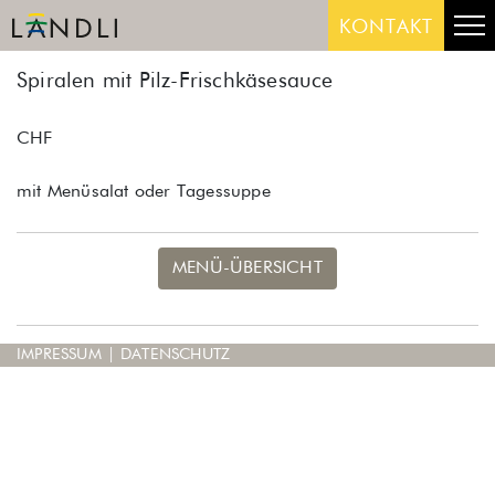
Skip
Me
KONTAKT
to
content
Spiralen mit Pilz-Frischkäsesauce
CHF
mit Menüsalat oder Tagessuppe
MENÜ-ÜBERSICHT
IMPRESSUM
|
DATENSCHUTZ