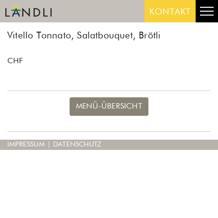
Skip
Me
KONTAKT
to
content
Vitello Tonnato, Salatbouquet, Brötli
CHF
MENÜ-ÜBERSICHT
IMPRESSUM
|
DATENSCHUTZ