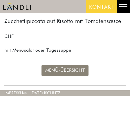
Skip
Me
KONTAKT
to
content
Zucchettipiccata auf Risotto mit Tomatensauce
CHF
mit Menüsalat oder Tagessuppe
MENÜ-ÜBERSICHT
IMPRESSUM
|
DATENSCHUTZ