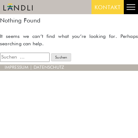
Skip
Me
KONTAKT
to
content
Nothing Found
It seems we can’t find what you’re looking for. Perhaps
searching can help.
Suche
nach:
IMPRESSUM
|
DATENSCHUTZ